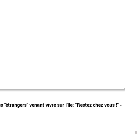
isère
Vidéos
étrangers" venant vivre sur l'île: "Restez chez vous !" -
Isère
meurt