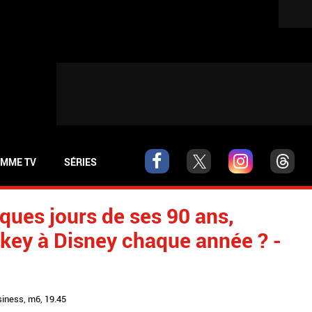
MME TV
SÉRIES
ques jours de ses 90 ans,
key à Disney chaque année ? -
siness
,
m6
,
19.45