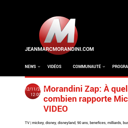
Aller au contenu principal
NEWS
VIDÉOS
COMMUNAUTÉ
PROGRA
Morandini Zap: À quel
12/11/2018
12:00
combien rapporte Mic
VIDEO
TV
|
mickey
,
disney
,
disneyland
,
90 ans
,
benefices
,
milliards
,
bu