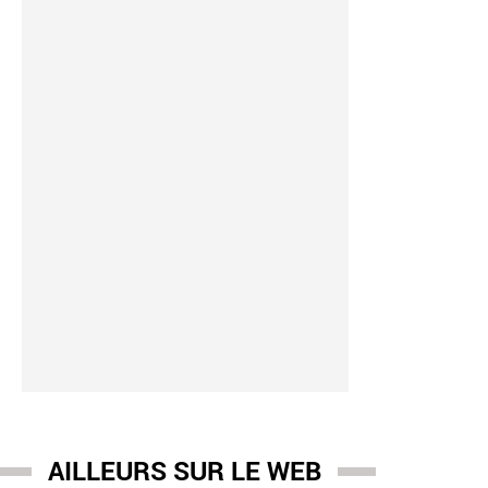
-
12:01
: Un homme de 40 ans, soupçonné d'avoir tué un septuagénaire
re et placé en détention provisoire
AILLEURS SUR LE WEB