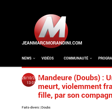
Aller au contenu principal
NEWS
VIDÉOS
COMMUNAUTÉ
PROGRA
Mandeure (Doubs) : U
28/10/2018
13:01
meurt, violemment fra
fille, par son compag
Faits-divers
|
Doubs