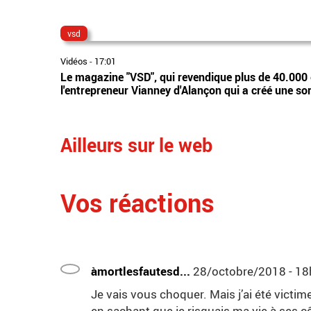
vsd
Vidéos
-
17:01
Le magazine "VSD", qui revendique plus de 40.000 
l'entrepreneur Vianney d'Alançon qui a créé une s
Ailleurs sur le web
Vos réactions
àmortlesfautesd...
28/octobre/2018 - 1
Je vais vous choquer. Mais j’ai été victim
en sachant que je risquais ma vie à ses côt