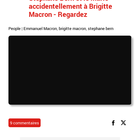
accidentellement à Brigitte
Macron - Regardez
People
|
Emmanuel Macron
,
brigitte macron
,
stephane bern
9 commentaires