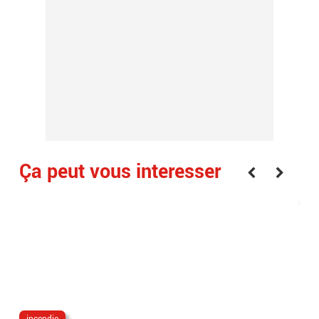
Ça peut vous interesser
incendie
Em