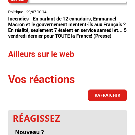
Politique
-
29/07 10:14
Vidé
Incendies - En parlant de 12 canadairs, Emmanuel
Emm
Macron et le gouvernement mentent-ils aux Français ?
pré
En réalité, seulement 7 étaient en service samedi et... 5
con
vendredi dernier pour TOUTE la France! (Presse)
touj
Ailleurs sur le web
Vos réactions
RAFRAICHIR
RÉAGISSEZ
Nouveau ?