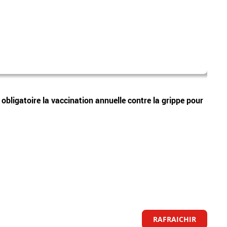
parti
Vidéos
bligatoire la vaccination annuelle contre la grippe pour
Prési
prima
RAFRAICHIR