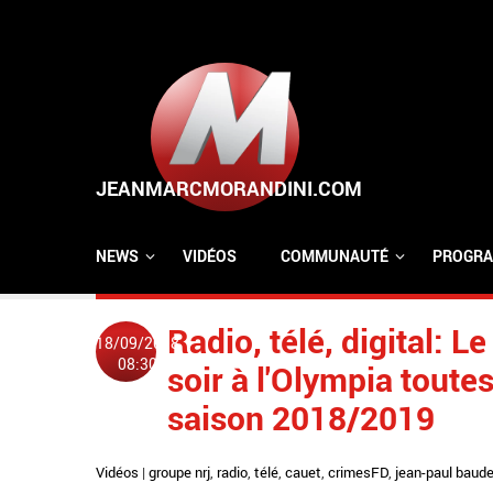
Aller au contenu principal
NEWS
VIDÉOS
COMMUNAUTÉ
PROGRA
Radio, télé, digital: 
18/09/2018
08:30
soir à l'Olympia toute
saison 2018/2019
Vidéos
|
groupe nrj
,
radio
,
télé
,
cauet
,
crimesFD
,
jean-paul baud