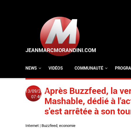
Aller au contenu principal
NEWS
VIDÉOS
COMMUNAUTÉ
PROGRA
Après Buzzfeed, la ver
13/09/2018
07:46
Mashable, dédié à l'ac
s'est arrêtée à son tou
Internet
|
Buzzfeed
,
economie