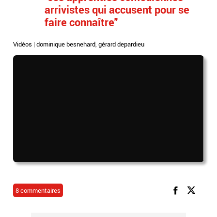
arrivistes qui accusent pour se
faire connaître"
Vidéos
|
dominique besnehard
,
gérard depardieu
8 commentaires