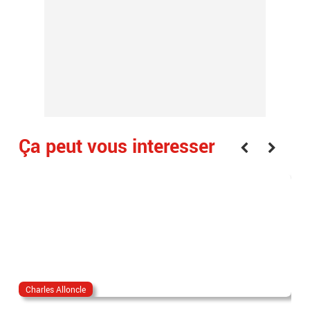
Ça peut vous interesser
Charles Alloncle
os