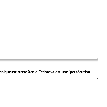
alle
Vidéos
chroniqueuse russe Xenia Fedorova est une "persécution
Allem
justi