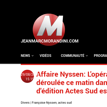
Aller au contenu principal
NEWS
VIDÉOS
COMMUNAUTÉ
PROGRA
Affaire Nyssen: L'opéra
29/08/2018
15:19
déroulée ce matin dan
d'édition Actes Sud e
Divers
|
Françoise Nyssen
,
actes sud