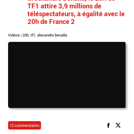
TF1 attire 3,9 millions de
téléspectateurs, à égalité avec le
20h de France 2
Vidéos
|
20h
,
tf1
,
alexandre benalla
12 commentaires