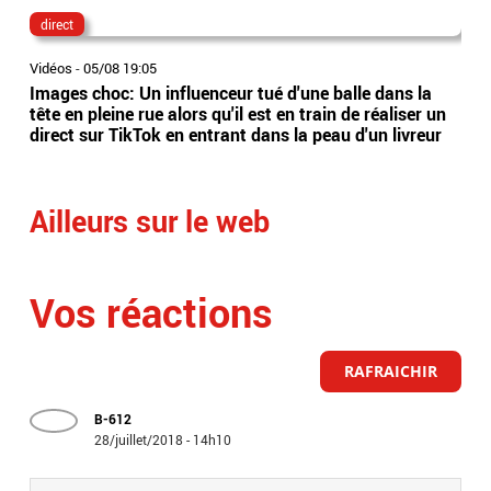
direct
lau
Vidéos
-
05/08 19:05
Vidé
Images choc: Un influenceur tué d'une balle dans la
Nou
tête en pleine rue alors qu'il est en train de réaliser un
le 
direct sur TikTok en entrant dans la peau d'un livreur
Lec
Ailleurs sur le web
Vos réactions
RAFRAICHIR
B-612
28/juillet/2018 - 14h10