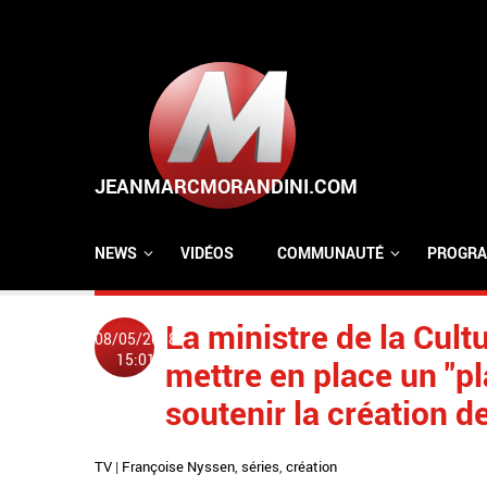
Aller au contenu principal
NEWS
VIDÉOS
COMMUNAUTÉ
PROGRA
La ministre de la Cul
08/05/2018
15:01
mettre en place un "pl
soutenir la création d
TV
|
Françoise Nyssen
,
séries
,
création