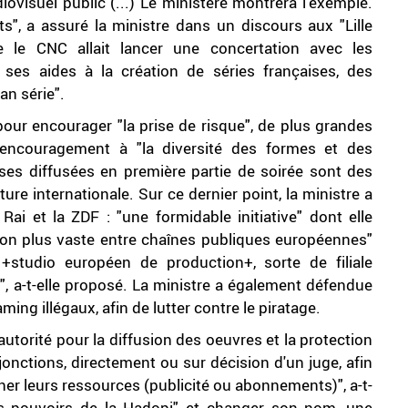
diovisuel public (...) Le ministère montrera l'exemple.
, a assuré la ministre dans un discours aux "Lille
ue le CNC allait lancer une concertation avec les
 ses aides à la création de séries françaises, des
an série".
 pour encourager "la prise de risque", de plus grandes
, encouragement à "la diversité des formes et des
ises diffusées en première partie de soirée sont des
ure internationale. Sur ce dernier point, la ministre a
 Rai et la ZDF : "une formidable initiative" dont elle
tion plus vaste entre chaînes publiques européennes"
studio européen de production+, sorte de filiale
 a-t-elle proposé. La ministre a également défendue
ming illégaux, afin de lutter contre le piratage.
autorité pour la diffusion des oeuvres et la protection
jonctions, directement ou sur décision d'un juge, afin
her leurs ressources (publicité ou abonnements)", a-t-
 les pouvoirs de la Hadopi" et changer son nom, une