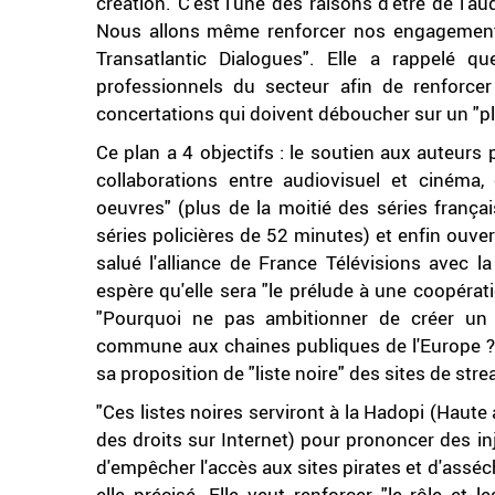
création. C'est l'une des raisons d'être de l'au
Nous allons même renforcer nos engagements"
Transatlantic Dialogues". Elle a rappelé q
professionnels du secteur afin de renforcer
concertations qui doivent déboucher sur un "pl
Ce plan a 4 objectifs : le soutien aux auteurs
collaborations entre audiovisuel et cinéma
oeuvres" (plus de la moitié des séries frança
séries policières de 52 minutes) et enfin ouvert
salué l'alliance de France Télévisions avec la
espère qu'elle sera "le prélude à une coopéra
"Pourquoi ne pas ambitionner de créer un +
commune aux chaines publiques de l'Europe ?",
sa proposition de "liste noire" des sites de strea
"Ces listes noires serviront à la Hadopi (Haute 
des droits sur Internet) pour prononcer des in
d'empêcher l'accès aux sites pirates et d'asséc
elle précisé. Elle veut renforcer "le rôle et