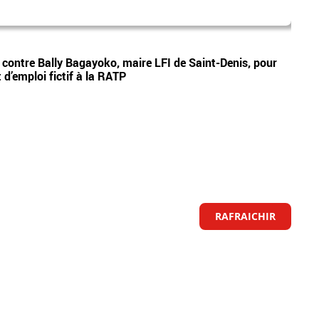
mad
Vidéos
e contre Bally Bagayoko, maire LFI de Saint-Denis, pour
Le pr
d’emploi fictif à la RATP
Ray o
RAFRAICHIR