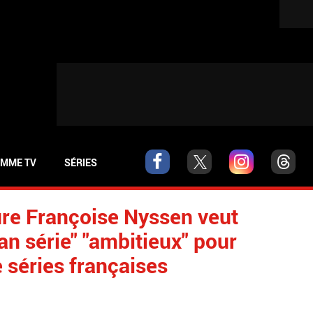
MME TV
SÉRIES
ture Françoise Nyssen veut
an série" "ambitieux" pour
e séries françaises