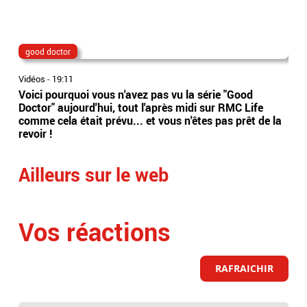
good doctor
Lio
Vidéos
-
19:11
Vidé
Voici pourquoi vous n'avez pas vu la série "Good
Jor
Doctor" aujourd'hui, tout l'après midi sur RMC Life
gér
comme cela était prévu... et vous n'êtes pas prêt de la
int
revoir !
Arge
Ailleurs sur le web
Vos réactions
RAFRAICHIR