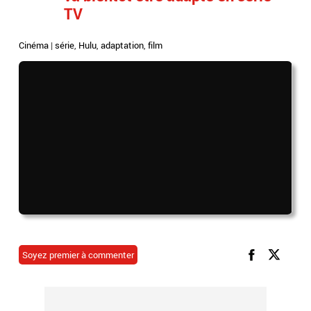
TV
Cinéma
|
série
,
Hulu
,
adaptation
,
film
Soyez premier à commenter