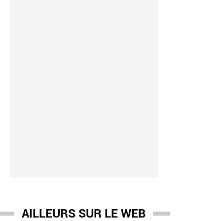
 Jacking
-
15:31
me d’un violent home-jacking dans son appartement parisien il 
médicament. Elle a peur de tout" - VIDEO
AILLEURS SUR LE WEB