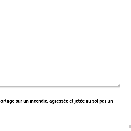
Home
Vidéos
portage sur un incendie, agressée et jetée au sol par un
Victi
sous 