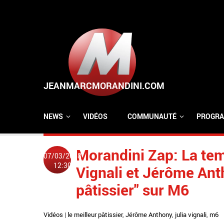
Aller au contenu principal
NEWS
VIDÉOS
COMMUNAUTÉ
PROGRA
Morandini Zap: La tem
07/03/2018
12:30
Vignali et Jérôme Ant
pâtissier" sur M6
Vidéos
|
le meilleur pâtissier
,
Jérôme Anthony
,
julia vignali
,
m6