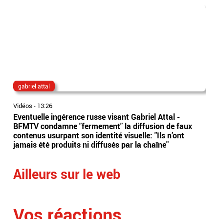
gabriel attal
Ag
Vidéos
-
13:26
Vidé
Eventuelle ingérence russe visant Gabriel Attal -
Agd
BFMTV condamne "fermement" la diffusion de faux
com
contenus usurpant son identité visuelle: "Ils n’ont
deu
jamais été produits ni diffusés par la chaîne"
quit
Ailleurs sur le web
Vos réactions