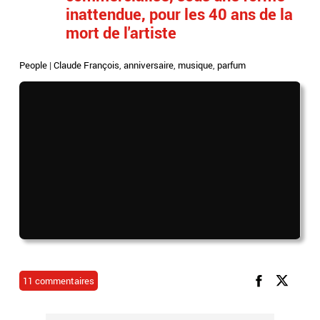
inattendue, pour les 40 ans de la
mort de l'artiste
People
|
Claude François
,
anniversaire
,
musique
,
parfum
11 commentaires