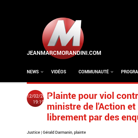
Aller au contenu principal
NEWS
VIDÉOS
COMMUNAUTÉ
PROGRA
Plainte pour viol con
12/02/2018
19:19
ministre de l'Action 
librement par des enq
Justice
|
Gérald Darmanin
,
plainte