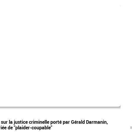
Géra
Vidéos
 sur la justice criminelle porté par Gérald Darmanin,
Tensi
riée de "plaider-coupable"
"viol