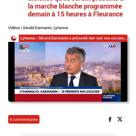
la marche blanche programmée
demain à 15 heures à Fleurance
Vidéos
|
Gérald Darmanin
,
Lyhanna
6 commentaires