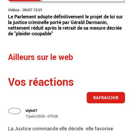
Vidéos
-
09/07 15:01
Vidé
Le Parlement adopte définitivement le projet de loi sur
Ten
la justice criminelle porté par Gérald Darmanin,
gén
nettement réduit après le retrait de sa mesure décriée
des
de "plaider-coupable"
Séc
Ailleurs sur le web
Vos réactions
RAFRAICHIR
stylo07
7/juin/2026 - 07h38
La Justice commande elle décide elle favorise