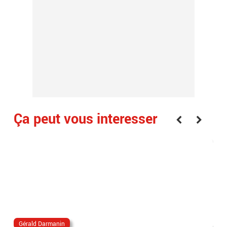
Ça peut vous interesser
Gérald Darmanin
Gé