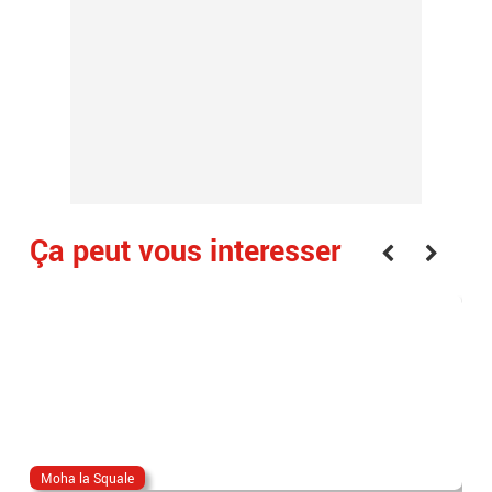
Ça peut vous interesser
Moha la Squale
Eri