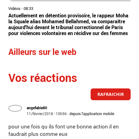
Vidéos
-
08:33
Vidé
Actuellement en détention provisoire, le rappeur Moha
Le 
la Squale alias Mohamed Bellahmed, va comparaître
agre
aujourd'hui devant le tribunal correctionnel de Paris
anti
pour violences volontaires en récidive sur des femmes
plus
Ailleurs sur le web
Vos réactions
RAFRAICHIR
angefabie80
11/février/2018 - 10h56
-
depuis l'application mobile
pour une fois qu ils font une bonne action il en
faudrait plus comme eux