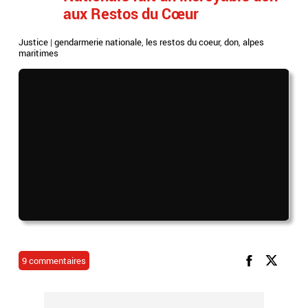
aux Restos du Cœur
Justice
|
gendarmerie nationale
,
les restos du coeur
,
don
,
alpes
maritimes
9 commentaires