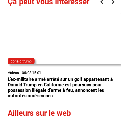
Ça peut vous interesser
donald trump
do
Vidéos
-
06/08 15:01
Vidé
L’ex-militaire armé arrêté sur un golf appartenant à
Eta
Donald Trump en Californie est poursuivi pour
app
possession illégale d’arme à feu, annoncent les
vis
autorités américaines
de 
Ailleurs sur le web