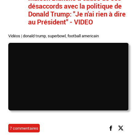
désaccords avec la politique de
Donald Trump: "Je n'ai rien à dire
au Président" - VIDEO
Vidéos
|
donald trump
,
superbowl
,
football americain
7 commentaires