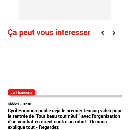
Ça peut vous interesser
cyril hanouna
Bo
Vidéos
-
10:38
Vidé
Cyril Hanouna publie déjà le premier teasing vidéo pour
L’A
la rentrée de "Tout beau tout n9uf " avec l'organisation
d’o
d'un combat en direct contre un robot : On vous
737
explique tout - Regardez
leu