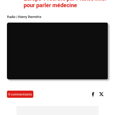
pour parler médecine
Radio
|
thierry lhermitte
9 commentaires