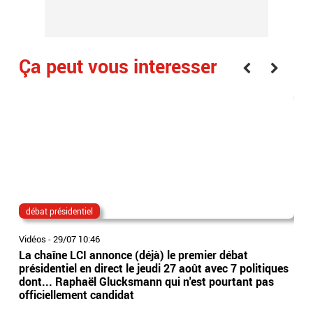
Ça peut vous interesser
débat présidentiel
sfr
Vidéos
-
29/07 10:46
Vidé
La chaîne LCI annonce (déjà) le premier débat
Rac
présidentiel en direct le jeudi 27 août avec 7 politiques
ren
dont... Raphaël Glucksmann qui n'est pourtant pas
con
officiellement candidat