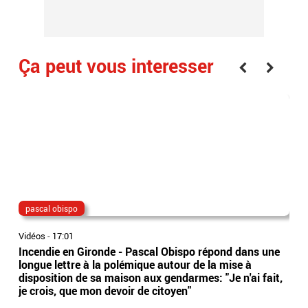
Ça peut vous interesser
pascal obispo
jus
Vidéos
-
17:01
Vidé
Incendie en Gironde - Pascal Obispo répond dans une
Mair
longue lettre à la polémique autour de la mise à
disc
disposition de sa maison aux gendarmes: "Je n'ai fait,
de 
je crois, que mon devoir de citoyen"
hom