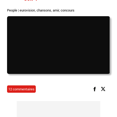
People
|
eurovision
,
chansons
,
amir
,
concours
12 commentaires