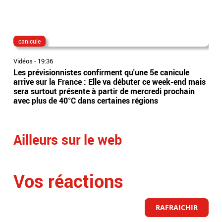
canicule
dis
Vidéos
-
19:36
Vidé
Les prévisionnistes confirment qu'une 5e canicule
Eta
arrive sur la France : Elle va débuter ce week-end mais
l’Es
sera surtout présente à partir de mercredi prochain
app
avec plus de 40°C dans certaines régions
sai
Ailleurs sur le web
Vos réactions
RAFRAICHIR