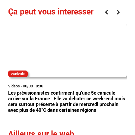
Ça peut vous interesser
canicule
dis
Vidéos
-
06/08 19:36
Vidé
Les prévisionnistes confirment qu'une 5e canicule
Eta
arrive sur la France : Elle va débuter ce week-end mais
l’Es
sera surtout présente à partir de mercredi prochain
app
avec plus de 40°C dans certaines régions
sai
Ailleurs sur le web