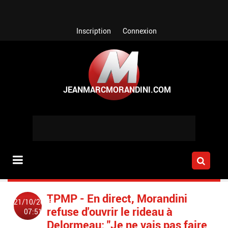
Aller au contenu principal
Inscription
Connexion
TPMP - En direct, Morandini
21/10/2015
refuse d'ouvrir le rideau à
07:51
Delormeau: "Je ne vais pas faire