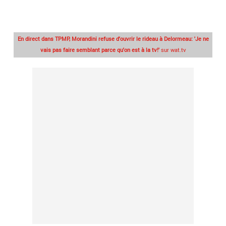
En direct dans TPMP, Morandini refuse d'ouvrir le rideau à Delormeau: 'Je ne
vais pas faire semblant parce qu'on est à la tv!'
sur wat.tv