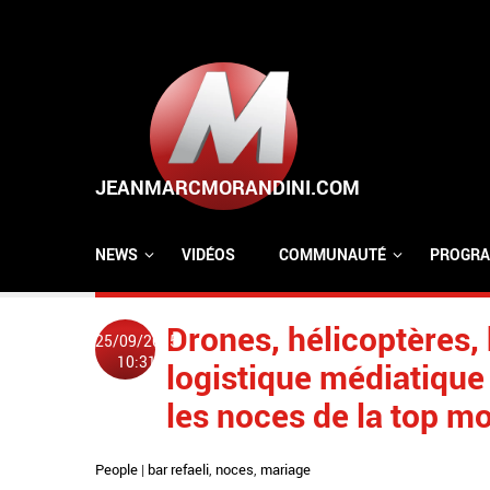
Aller au contenu principal
NEWS
VIDÉOS
COMMUNAUTÉ
PROGRA
Drones, hélicoptères, 
25/09/2015
10:31
logistique médiatique
les noces de la top mo
People
|
bar refaeli
,
noces
,
mariage