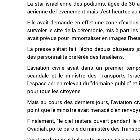
La star israélienne des podiums, âgée de 30 a
aérienne de l'évènement mais s'est heurtée au 
Elle avait demandé en effet une zone d'exclusi
survoler le site de la cérémonie, mis à part les
avait prévus pour immortaliser en images l'he
La presse s'était fait l'écho depuis plusieurs
des personnalité préférée des Israéliens.
L'aviation civile avait dans un premier temps
scandale et le ministre des Transports Israël
l'espace aérien relevait du "domaine public" et 
pour tous les citoyens.
Mais au cours des derniers jours, l'aviation civ
point que le ministre avait menacé d'en renvoyer
Finalement, "le ciel restera ouvert pendant le 
Ovadiah, porte-parole du ministère des Transpo
D'autres drones et hélicoptères que les siens p