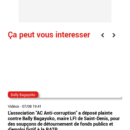
Ça peut vous interesser
Bally Bagayoko
ma
Vidéos
-
07/08 19:41
Vidé
L’association "AC Anti-corruption" a déposé plainte
Le 
contre Bally Bagayoko, maire LFI de Saint-Denis, pour
Orb
des soupçons de détournement de fonds publics et
Ray
d’emploi fictif à la RATP
l'â