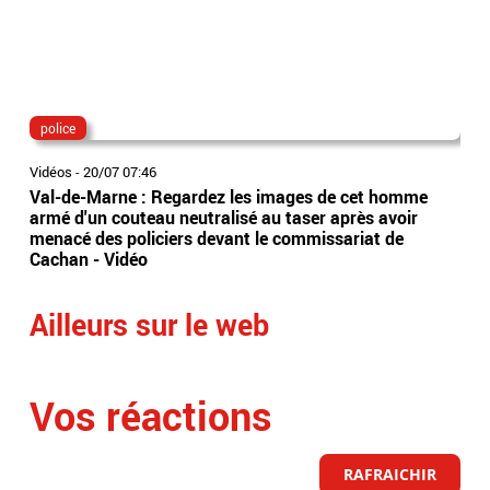
police
Xe
Vidéos
-
20/07 07:46
Vidé
Val-de-Marne : Regardez les images de cet homme
L'ar
armé d'un couteau neutralisé au taser après avoir
chr
menacé des policiers devant le commissariat de
"pe
Cachan - Vidéo
Ailleurs sur le web
Vos réactions
RAFRAICHIR