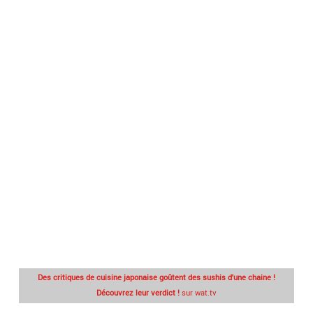
Des critiques de cuisine japonaise goûtent des sushis d'une chaine !
Découvrez leur verdict !
sur wat.tv