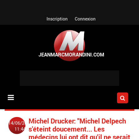
Aller au contenu principal
Inscription
Connexion
Michel Drucker: "Michel Delpech
14/06/2015
s'éteint doucement... Les
11:44
médecins lui ont dit qu'il ne serait