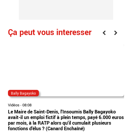
Ça peut vous interesser
Bally Bagayoko
ar
Vidéos
-
08:08
Vidé
Le Maire de Saint-Denis, l'Insoumis Bally Bagayoko
Isr
avait-il un emploi fictif à plein temps, payé 6.000 euros
dan
par mois, à la RATP alors qu'il cumulait plusieurs
qua
fonctions d'élus ? (Canard Enchaîné)
mê