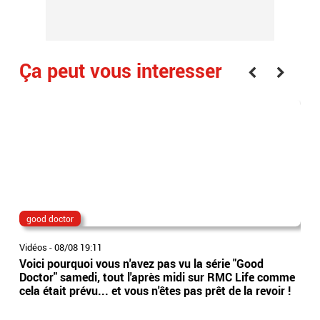
Ça peut vous interesser
good doctor
Lio
Vidéos
-
08/08 19:11
Vidé
Voici pourquoi vous n'avez pas vu la série "Good
Jor
Doctor" samedi, tout l'après midi sur RMC Life comme
gér
cela était prévu... et vous n'êtes pas prêt de la revoir !
int
Arge