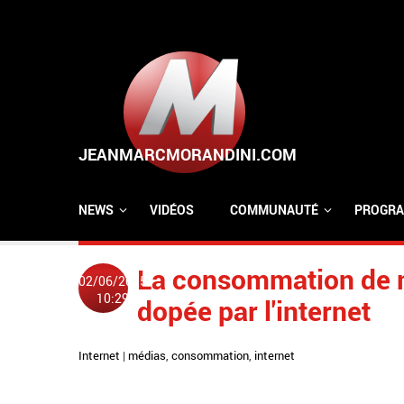
Aller au contenu principal
NEWS
VIDÉOS
COMMUNAUTÉ
PROGRA
La consommation de m
02/06/2015
10:29
dopée par l'internet
Internet
|
médias
,
consommation
,
internet