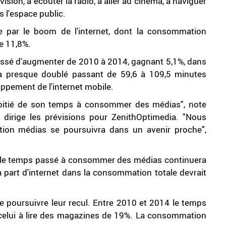
ision, à écouter la radio, à aller au cinéma, à naviguer
s l'espace public.
e par le boom de l'internet, dont la consommation
e 11,8%.
ssé d'augmenter de 2010 à 2014, gagnant 5,1%, dans
et a presque doublé passant de 59,6 à 109,5 minutes
ppement de l'internet mobile.
oitié de son temps à consommer des médias", note
irige les prévisions pour ZenithOptimedia. "Nous
ion médias se poursuivra dans un avenir proche",
7 le temps passé à consommer des médias continuera
 part d'internet dans la consommation totale devrait
e poursuivre leur recul. Entre 2010 et 2014 le temps
t celui à lire des magazines de 19%. La consommation