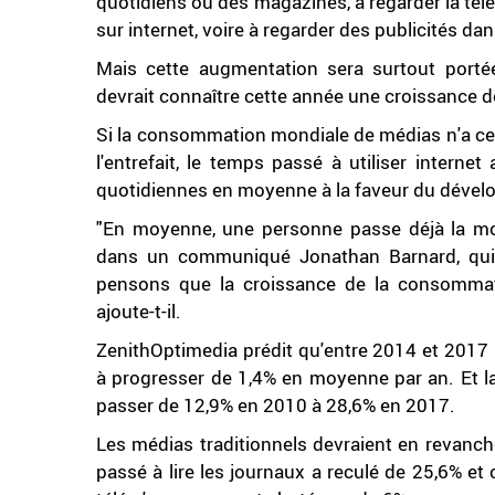
quotidiens ou des magazines, à regarder la télév
sur internet, voire à regarder des publicités dan
Mais cette augmentation sera surtout porté
devrait connaître cette année une croissance d
Si la consommation mondiale de médias n'a ce
l'entrefait, le temps passé à utiliser intern
quotidiennes en moyenne à la faveur du dévelo
"En moyenne, une personne passe déjà la m
dans un communiqué Jonathan Barnard, qui d
pensons que la croissance de la consommat
ajoute-t-il.
ZenithOptimedia prédit qu'entre 2014 et 201
à progresser de 1,4% en moyenne par an. Et la
passer de 12,9% en 2010 à 28,6% en 2017.
Les médias traditionnels devraient en revanch
passé à lire les journaux a reculé de 25,6% e