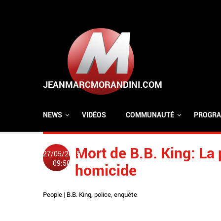
Aller au contenu principal
NEWS
VIDÉOS
COMMUNAUTÉ
PROGRA
Mort de B.B. King: La
27/05/2015
09:58
homicide
People
|
B.B. King
,
police
,
enquête