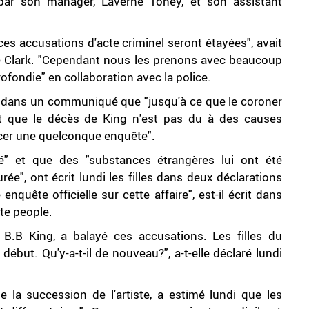
par son manager, Laverne Toney, et son assistant
es accusations d'acte criminel seront étayées", avait
 Clark. "Cependant nous les prenons avec beaucoup
ondie" en collaboration avec la police.
di dans un communiqué que "jusqu'à ce que le coroner
t que le décès de King n'est pas du à des causes
ancer une quelconque enquête".
 et que des "substances étrangères lui ont été
e", ont écrit lundi les filles dans deux déclarations
quête officielle sur cette affaire", est-il écrit dans
te people.
 B.B King, a balayé ces accusations. Les filles du
début. Qu'y-a-t-il de nouveau?", a-t-elle déclaré lundi
 la succession de l'artiste, a estimé lundi que les