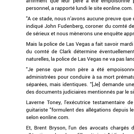
affirment que leur père a été empoisonné 
personnel, a rapporté lundi le site eonline.com.
"A ce stade, nous n'avons aucune preuve que c
indiqué John Fudenberg, coroner du comté de
de sérieux et nous mènerons une enquête approf
Mais la police de Las Vegas a fait savoir mar
du comté de Clark détermine éventuellemen
naturelles, la police de Las Vegas ne va pas l
"Je pense que mon père a été empoisonné"
administrées pour conduire à sa mort prématuré
séparées, mais identiques. "[Je] demande une en
des documents judiciaires mentionnés par le si
Laverne Toney, l'exécutrice testamentaire de
guitariste "formulent des allégations depuis le 
selon eonline.com.
Et, Brent Bryson, l'un des avocats chargés de