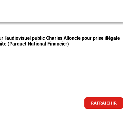
sud r
Vidéos
 l'audiovisuel public Charles Alloncle pour prise illégale
Sud R
suite (Parquet National Financier)
en ma
RAFRAICHIR