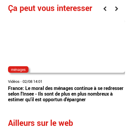
Ça peut vous interesser
ménages
dir
Vidéos
-
02/08 14:01
Vidé
France: Le moral des ménages continue à se redresser
Ima
selon l'Insee - Ils sont de plus en plus nombreux à
tête
estimer qu'il est opportun d'épargner
dir
Ailleurs sur le web