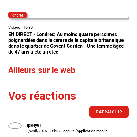
londres
Did
Vidéos
-
16:30
Vidé
EN DIRECT - Londres: Au moins quatre personnes
L’é
poignardées dans le centre de la capitale britannique
197
dans le quartier de Covent Garden - Une femme âgée
déc
de 47 ans a été arrêtée
Ailleurs sur le web
Vos réactions
RAFRAICHIR
spidey81
6/avril/2015 - 18h07
-
depuis l'application mobile