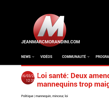
Aller au contenu principal
NEWS
VIDÉOS
COMMUNAUTÉ
PROGRA
Loi santé: Deux amend
16/03/2015
12:31
mannequins trop maig
Politique
|
mannequin
,
minceur
,
loi