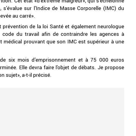
rition. Cet état «d’extrême maigreur», qui s’échelonne
é, s’évalue sur l’Indice de Masse Corporelle (IMC) du
élevée au carré».
et prévention de la loi Santé et également neurologue
code du travail afin de contraindre les agences à
at médical prouvant que son IMC est supérieur à une
e de six mois d’emprisonnement et à 75 000 euros
minée. Elle devra faire l’objet de débats. Je propose
 sujet», a-t-il précisé.