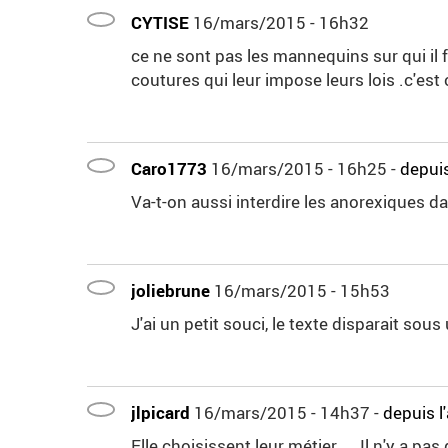
CYTISE
16/mars/2015 - 16h32
ce ne sont pas les mannequins sur qui il 
coutures qui leur impose leurs lois .c'est
Caro1773
16/mars/2015 - 16h25
-
depuis
Va-t-on aussi interdire les anorexiques d
joliebrune
16/mars/2015 - 15h53
J'ai un petit souci, le texte disparait sous
jlpicard
16/mars/2015 - 14h37
-
depuis l
Elle choisissent leur métier ... Il n'y a pa