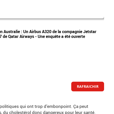
mété
Vidéos
en Australie : Un Airbus A320 de la compagnie Jetstar
EN DI
77 de Qatar Airways - Une enquête a été ouverte
sont 
RAFRAICHIR
politiques qui ont trop d’embonpoint. Ça peut
, du cholestérol donc dangereux pour leur santé.