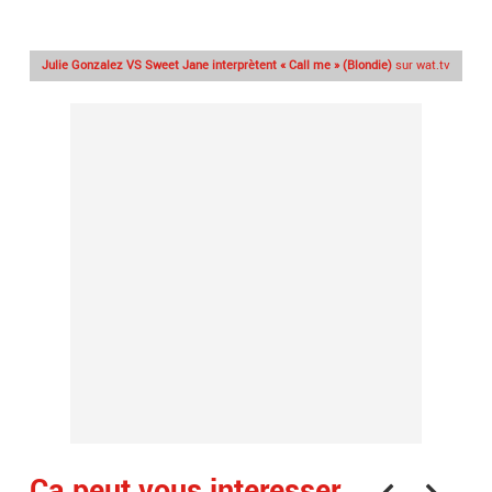
Julie Gonzalez VS Sweet Jane interprètent « Call me » (Blondie)
sur wat.tv
Ça peut vous interesser