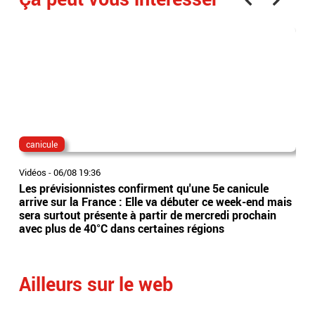
canicule
dis
Vidéos
-
06/08 19:36
Vidé
Les prévisionnistes confirment qu'une 5e canicule
Eta
arrive sur la France : Elle va débuter ce week-end mais
l’Es
sera surtout présente à partir de mercredi prochain
app
avec plus de 40°C dans certaines régions
sai
Ailleurs sur le web