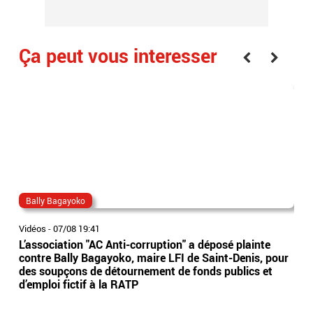
Ça peut vous interesser
Bally Bagayoko
ma
Vidéos
-
07/08 19:41
Vidé
L’association "AC Anti-corruption" a déposé plainte
Le 
contre Bally Bagayoko, maire LFI de Saint-Denis, pour
Orb
des soupçons de détournement de fonds publics et
Ray
d’emploi fictif à la RATP
l'â