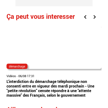
Ça peut vous interesser
démarchage
mu
Vidéos
-
06/08 17:31
Vidé
L'interdiction du démarchage téléphonique non
La 
consenti entre en vigueur dès mardi prochain - Une
un 
"petite révolution" censée répondre à une "attente
con
massive" des Français, selon le gouvernement
Ave