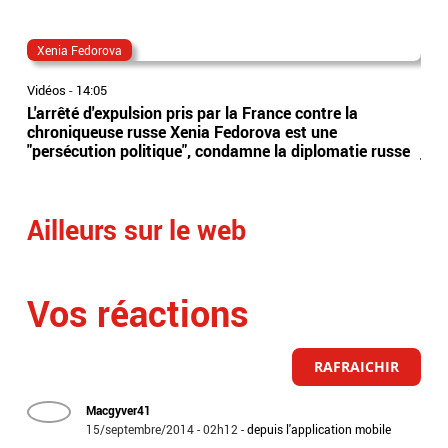
Xenia Fedorova
al
Vidéos
-
14:05
Vidé
L'arrêté d'expulsion pris par la France contre la
All
chroniqueuse russe Xenia Fedorova est une
syn
"persécution politique", condamne la diplomatie russe
just
Ailleurs sur le web
Vos réactions
RAFRAICHIR
Macgyver41
15/septembre/2014 - 02h12
-
depuis l'application mobile