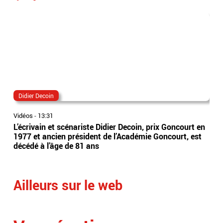
Didier Decoin
gab
Vidéos
-
13:31
Vidé
L’écrivain et scénariste Didier Decoin, prix Goncourt en
L’a
1977 et ancien président de l’Académie Goncourt, est
cam
décédé à l’âge de 81 ans
"Vo
Ailleurs sur le web