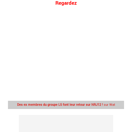
Regardez
Des ex membres du groupe L5 font leur retour sur NRJ12 !
sur Wat