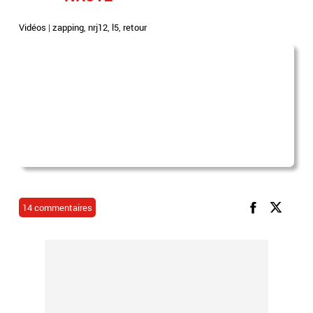
Vidéos
|
zapping
,
nrj12
,
l5
,
retour
14 commentaires