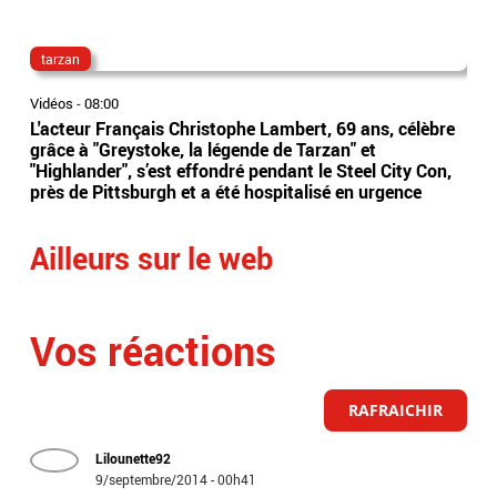
tarzan
cyr
Vidéos
-
08:00
Vidé
L'acteur Français Christophe Lambert, 69 ans, célèbre
Cyr
grâce à "Greystoke, la légende de Tarzan" et
la 
"Highlander", s’est effondré pendant le Steel City Con,
d'u
près de Pittsburgh et a été hospitalisé en urgence
exp
Ailleurs sur le web
Vos réactions
RAFRAICHIR
Lilounette92
9/septembre/2014 - 00h41