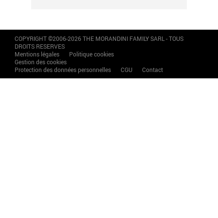
COPYRIGHT ©2006-2026 THE MORANDINI FAMILY SARL - TOUS
DROITS RESERVES
Mentions légales
Politique cookies
Gestion des cookies
Protection des données personnelles
CGU
Contact