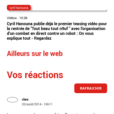
cyril hanouna
Bo
Vidéos
-
10:38
Vidé
Cyril Hanouna publie déjà le premier teasing vidéo pour
L’A
la rentrée de "Tout beau tout n9uf " avec l'organisation
d’o
d'un combat en direct contre un robot : On vous
737
explique tout - Regardez
leu
Ailleurs sur le web
Vos réactions
RAFRAICHIR
clara
20/août/2014 - 16h11