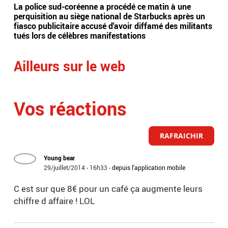
La police sud-coréenne a procédé ce matin à une
Hau
perquisition au siège national de Starbucks après un
Mar
fiasco publicitaire accusé d'avoir diffamé des militants
son 
tués lors de célèbres manifestations
fum
Ailleurs sur le web
Vos réactions
RAFRAICHIR
Young bear
29/juillet/2014 - 16h33
-
depuis l'application mobile
C est sur que 8€ pour un café ça augmente leurs
chiffre d affaire ! LOL