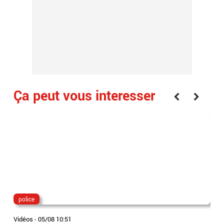
Ça peut vous interesser
police
ma
Vidéos
-
05/08 10:51
Vidé