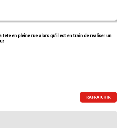
laure
Vidéos
tête en pleine rue alors qu'il est en train de réaliser un
Nouve
eur
Lecœu
RAFRAICHIR