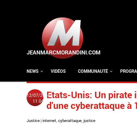
Aller au contenu principal
NEWS
VIDÉOS
COMMUNAUTÉ
PROGRA
Etats-Unis: Un pirate
12/07/2014
11:04
d'une cyberattaque à 1
Justice
|
internet
,
cyberattaque
,
justice