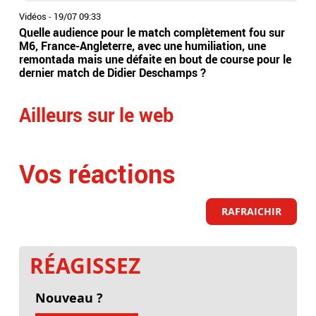
Vidéos
-
19/07 09:33
Vidé
Quelle audience pour le match complètement fou sur
Cou
M6, France-Angleterre, avec une humiliation, une
pré
remontada mais une défaite en bout de course pour le
la 
dernier match de Didier Deschamps ?
cha
Ailleurs sur le web
Vos réactions
RAFRAICHIR
RÉAGISSEZ
Nouveau ?