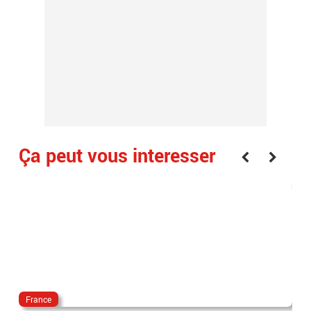
Ça peut vous interesser
France
ecr