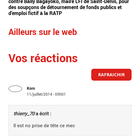
contre Bally Bagayoko, maire LFI de Saint-Denis, pour
Orb
des soupçons de détournement de fonds publics et
Ray
d’emploi fictif à la RATP
l'â
Ailleurs sur le web
Vos réactions
RAFRAICHIR
Koro
11/juillet/2014 - 05h01
thierry_70
a écrit :
Il est no prise de tête ce mec