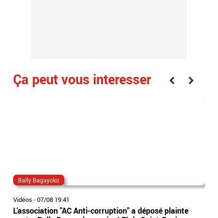
Ça peut vous interesser
Bally Bagayoko
ma
Vidéos
-
07/08 19:41
Vidé
L’association "AC Anti-corruption" a déposé plainte
Le 