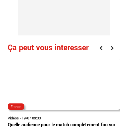
Ça peut vous interesser
France
ecr
Vidéos
-
19/07 09:33
Vidé
Quelle audience pour le match complètement fou sur
Cou