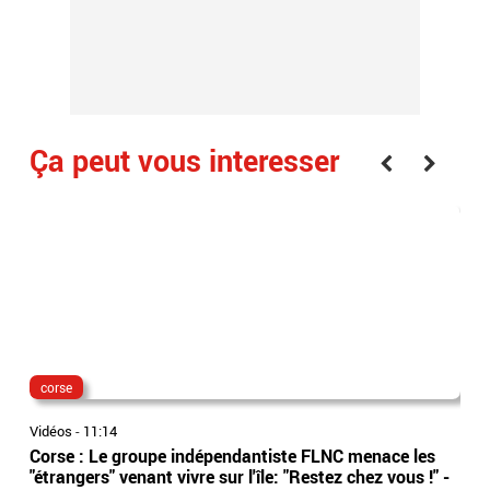
Ça peut vous interesser
corse
isè
Vidéos
-
11:14
Vidé
Corse : Le groupe indépendantiste FLNC menace les
Isè
"étrangers" venant vivre sur l'île: "Restez chez vous !" -
sep