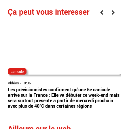
Ça peut vous interesser
canicule
dis
Vidéos
-
19:36
Vidé
Les prévisionnistes confirment qu'une 5e canicule
Eta
arrive sur la France : Elle va débuter ce week-end mais
l’Es
sera surtout présente à partir de mercredi prochain
app
avec plus de 40°C dans certaines régions
sai
Ailleurs sur le web