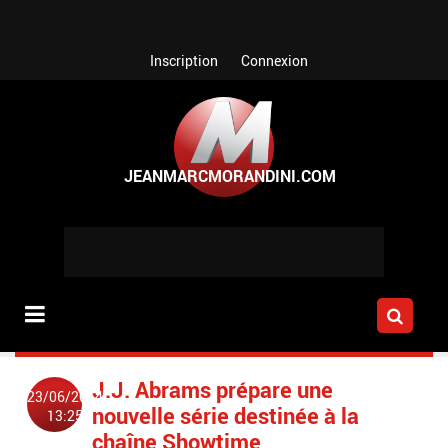
Aller au contenu principal
Inscription
Connexion
J.J. Abrams prépare une
23/06/2014
nouvelle série destinée à la
13:25
chaîne Showtime