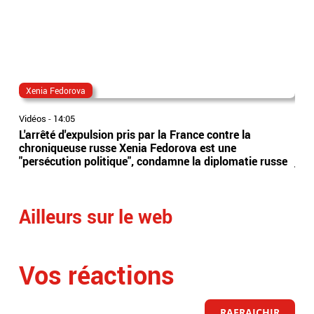
Xenia Fedorova
al
Vidéos
-
14:05
Vidé
L'arrêté d'expulsion pris par la France contre la
All
chroniqueuse russe Xenia Fedorova est une
syn
"persécution politique", condamne la diplomatie russe
just
Ailleurs sur le web
Vos réactions
RAFRAICHIR