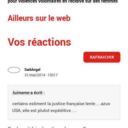
pour violences volontaires en récidive sur des femmes
plus
Ailleurs sur le web
Vos réactions
RAFRAICHIR
DarkAngel
31/mai/2014 - 10h17
luimeme
a écrit :
certains estiment la justice française lente.....azux
USA, elle est plutot expéditive ....