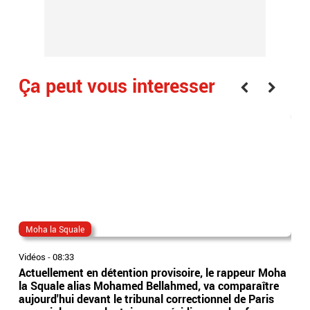
Ça peut vous interesser
Moha la Squale
Eri
Vidéos
-
08:33
Vidé
Actuellement en détention provisoire, le rappeur Moha
Le 
la Squale alias Mohamed Bellahmed, va comparaître
agre
aujourd'hui devant le tribunal correctionnel de Paris
anti