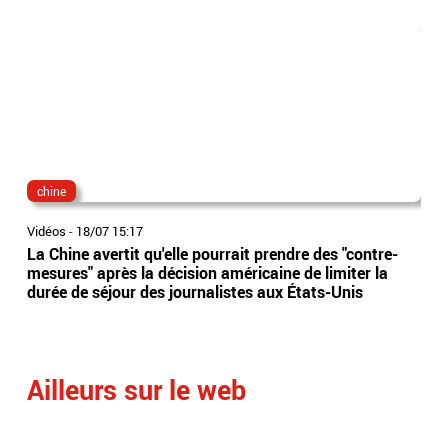
chine
cor
Vidéos
-
18/07 15:17
Vidé
La Chine avertit qu'elle pourrait prendre des "contre-
Cor
mesures" après la décision américaine de limiter la
"étr
durée de séjour des journalistes aux États-Unis
Le 
Ailleurs sur le web