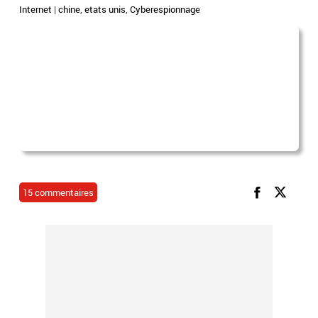
Internet
|
chine
,
etats unis
,
Cyberespionnage
15 commentaires