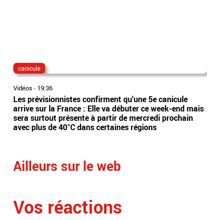
canicule
dis
Vidéos
-
19:36
Vidé
Les prévisionnistes confirment qu'une 5e canicule
Eta
arrive sur la France : Elle va débuter ce week-end mais
l’Es
sera surtout présente à partir de mercredi prochain
app
avec plus de 40°C dans certaines régions
sai
Ailleurs sur le web
Vos réactions