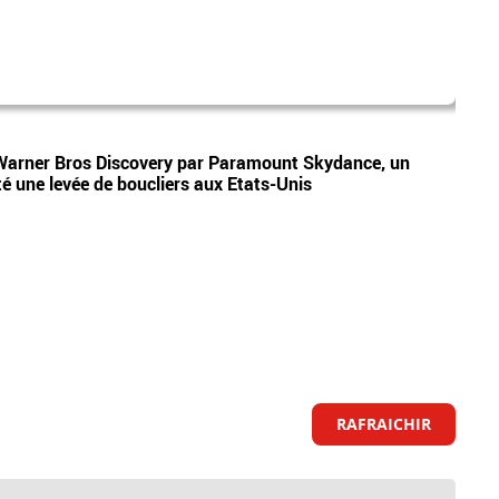
pasc
Vidéos
Warner Bros Discovery par Paramount Skydance, un
Incen
té une levée de boucliers aux Etats-Unis
dispo
RAFRAICHIR