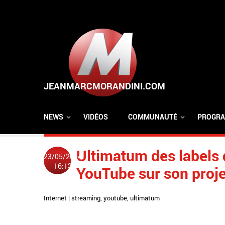
Aller au contenu principal
NEWS
VIDÉOS
COMMUNAUTÉ
PROGRA
Ultimatum des labels
23/05/2014
16:13
YouTube sur son proje
Internet
|
streaming
,
youtube
,
ultimatum